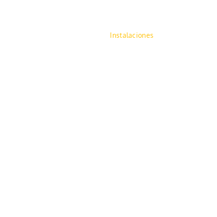
al Barato
Serv. Fúnebres
Instalaciones
+ Info